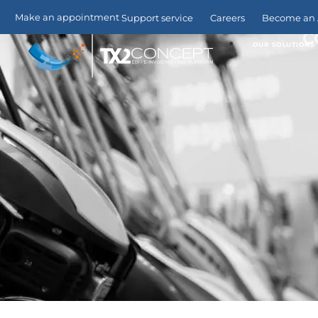
Make an appointment
Support service
Careers
Become an A
C
OUR SOLUTIONS