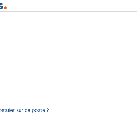
s
.
ostuler sur ce poste ?