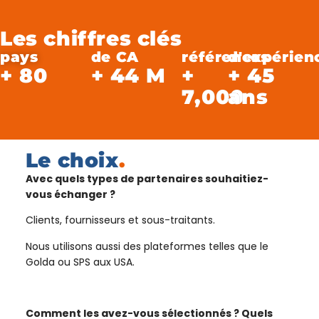
Les chiffres clés
pays
de CA
références
d'expérien
+
80
+
44
M
+
+
45
7,000
ans
Le choix
.
Avec quels types de partenaires souhaitiez-
vous échanger ?
Clients, fournisseurs et sous-traitants.
Nous utilisons aussi des plateformes telles que le
Golda ou SPS aux USA.
Comment les avez-vous sélectionnés ? Quels