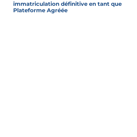
immatriculation définitive en tant que
Plateforme Agréée
COMMUNIQUÉ DE PRESSE A Olivet, le 19/12/2025 –
TX2 CONCEPT annonce officiellement l’obtention
de...
Lire la suite >
Level up
!
Inscrivez-vous et restez informé.e de toute l’actualité
de l’EDI