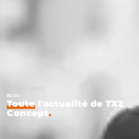
ACCUEIL
>
BLOG
BLOG
Toute
l'actualité de TX2
Concept
.