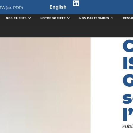
English
PA (ex. PDP)
NOS CLIENTS
NOTRE SOCIÉTÉ
NOS PARTENAIRES
RESS
C
I
G
s
l
Publ