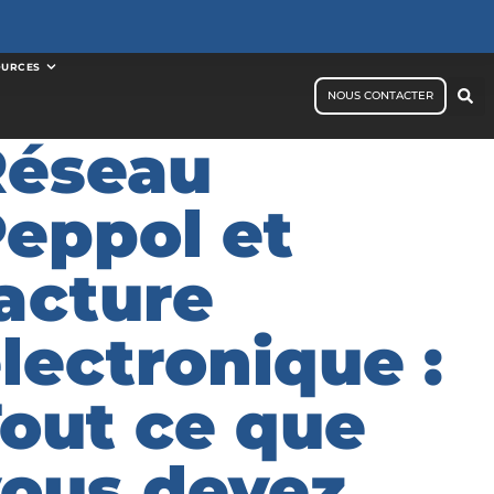
OURCES
NOUS CONTACTER
Réseau
eppol et
acture
lectronique :
out ce que
ous devez