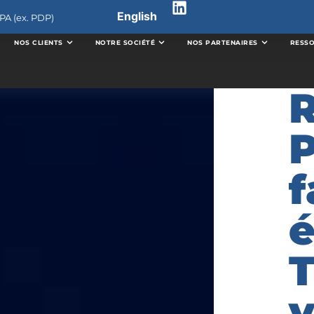
English
PA (ex. PDP)
NOS CLIENTS
NOTRE SOCIÉTÉ
NOS PARTENAIRES
RESS
P
f
é
T
v