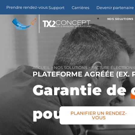
Prendre rendez-vous
Support
Carrières
Devenir partenaire 
NOS SOLUTIONS
ACCUEIL
>
NOS SOLUTIONS
>
FACTURE ÉLECTRONI
PLATEFORME AGRÉÉE (EX. 
Garantie de
pour vos éc
PLANIFIER UN RENDEZ-
VOUS