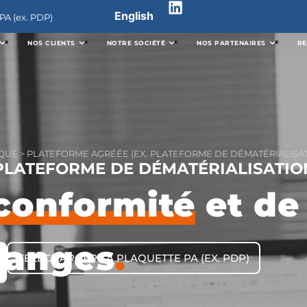
English
PA (ex. PDP)
NOS CLIENTS
NOTRE SOCIÉTÉ
NOS PARTENAIRES
R
QUE
>
PLATEFORME AGRÉÉE (EX. PLATEFORME DE DÉMATÉRIALISAT
PLATEFORME DE DÉMATÉRIALISATIO
conformité
et d
hanges
.
TÉLÉCHARGER LA PLAQUETTE PA (EX. PDP)