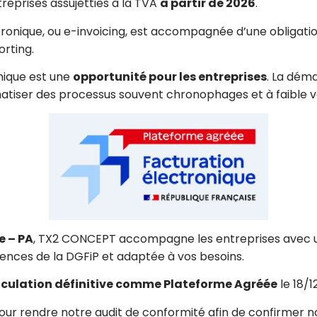
reprises assujetties à la TVA
à partir de 2026
.
ctronique, ou e-invoicing, est accompagnée d’une obligat
rting.
nique est une
opportunité pour les entreprises
. La déma
atiser des processus souvent chronophages et à faible va
e – PA
, TX2 CONCEPT accompagne les entreprises avec un
ences de la DGFiP et adaptée à vos besoins.
culation définitive comme Plateforme Agréée
le 18/1
ur rendre notre audit de conformité afin de confirmer n