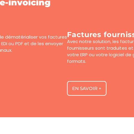
e-invoicing
Factures fournis
e dématérialiser vos factures
Avec notre solution, les fact
r EDI ou PDF et de les envoyer
fournisseurs sont traduites e
anaux.
votre ERP ou votre logiciel de
formats.
EN SAVOIR +