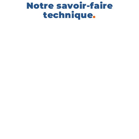
Notre savoir-faire
technique
.
Normes sectorielles et
formats
EDIFACT, Odette/VDA, Tradacom, ANSI X12,
XML (UBL, CII, etc.), Factur-X, SAP IDOC …
Protocoles et réseaux de
communication