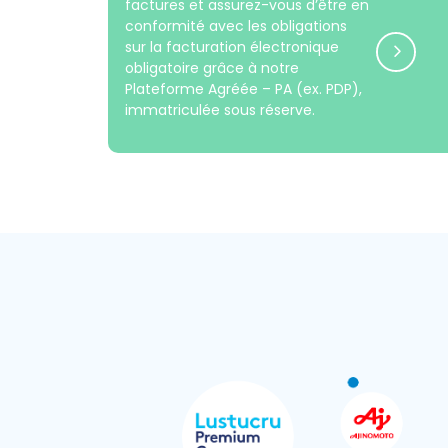
factures et assurez-vous d’être en
conformité avec les obligations
sur la facturation électronique
obligatoire grâce à notre
Plateforme Agréée – PA (ex. PDP),
immatriculée sous réserve.