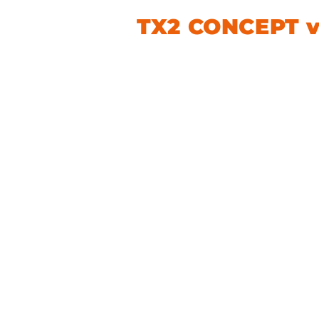
Plateforme Agré
TX2 CONCEPT 
conformité.