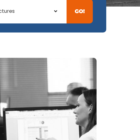
ctures
GO!