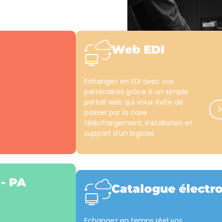
Web EDI
Echangez en EDI avec vos
partenaires grâce à un simple
portail web qui vous évite de
passer par la case
téléchargement, installation et
support d’un logiciel.
 - PA
Catalogue électr
Echangez en temps réel vos